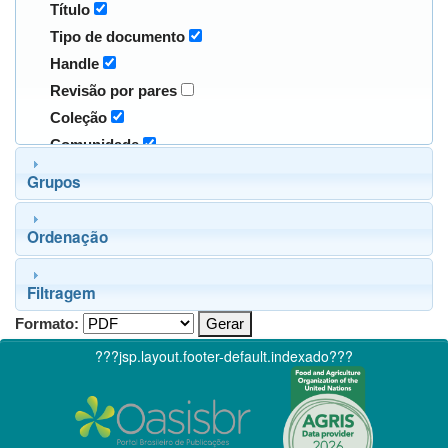
Título
Tipo de documento
Handle
Revisão por pares
Coleção
Comunidade
Grupos
Ordenação
Filtragem
Formato:
???jsp.layout.footer-default.indexado???