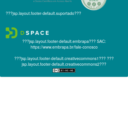
???jsp.layout.footer-default.suportado???
???jsp.layout.footer-default.embrapa???
SAC:
https://www.embrapa.br/fale-conosco
???jsp.layout.footer-default.creativecommons1???
???
jsp.layout.footer-default.creativecommons2???