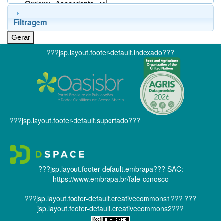
Ordem:
Filtragem
???jsp.layout.footer-default.indexado???
???jsp.layout.footer-default.suportado???
???jsp.layout.footer-default.embrapa???
SAC:
https://www.embrapa.br/fale-conosco
???jsp.layout.footer-default.creativecommons1???
???
jsp.layout.footer-default.creativecommons2???