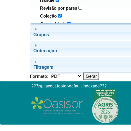
Handle
Revisão por pares
Coleção
Comunidade
Grupos
Ordenação
Filtragem
Formato:
???jsp.layout.footer-default.indexado???