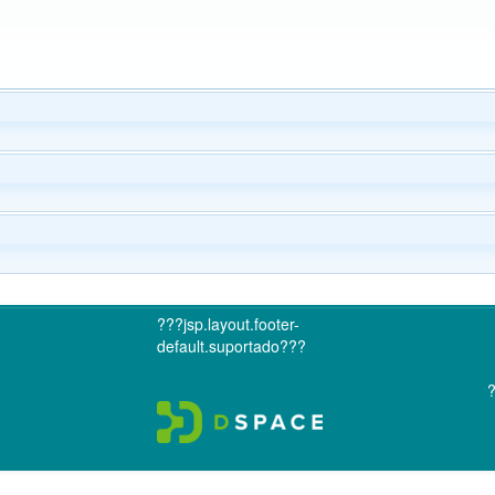
???jsp.layout.footer-
default.suportado???
?