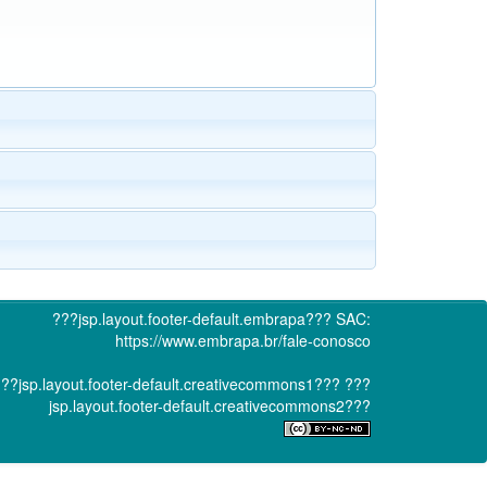
???jsp.layout.footer-default.embrapa???
SAC:
https://www.embrapa.br/fale-conosco
??jsp.layout.footer-default.creativecommons1???
???
jsp.layout.footer-default.creativecommons2???