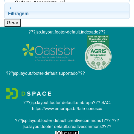
Ordem:
Filtragem
???jsp.layout.footer-default.indexado???
???jsp.layout.footer-default.suportado???
???jsp.layout.footer-default.embrapa???
SAC:
https://www.embrapa.br/fale-conosco
???jsp.layout.footer-default.creativecommons1???
???
jsp.layout.footer-default.creativecommons2???