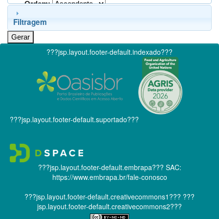
Ordem:
Filtragem
???jsp.layout.footer-default.indexado???
???jsp.layout.footer-default.suportado???
???jsp.layout.footer-default.embrapa???
SAC:
https://www.embrapa.br/fale-conosco
???jsp.layout.footer-default.creativecommons1???
???
jsp.layout.footer-default.creativecommons2???