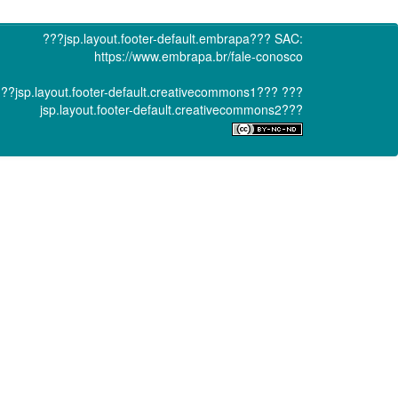
???jsp.layout.footer-default.embrapa???
SAC:
https://www.embrapa.br/fale-conosco
??jsp.layout.footer-default.creativecommons1???
???
jsp.layout.footer-default.creativecommons2???