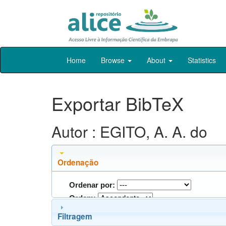
Skip
Home
Browse
About
Statistics
navigation
Exportar BibTeX
Autor : EGITO, A. A. do
Ordenação
Ordenar por:
Ordem:
Filtragem