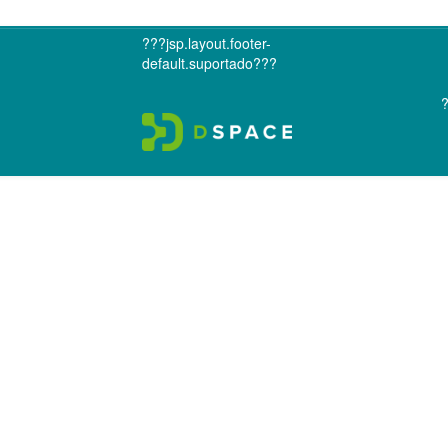
???jsp.layout.footer-
default.suportado???
?