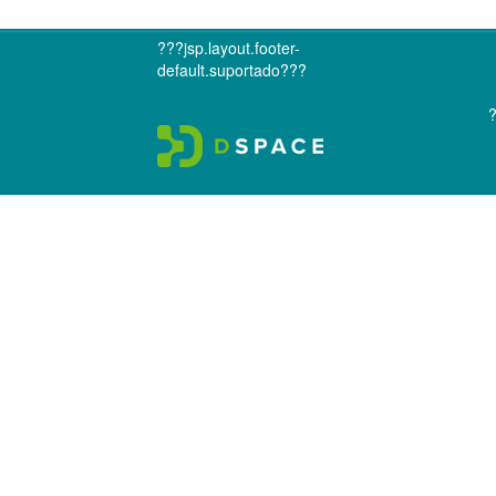
???jsp.layout.footer-
default.suportado???
?