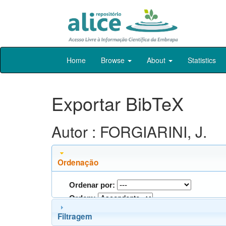
Skip
Home
Browse
About
Statistics
navigation
Exportar BibTeX
Autor : FORGIARINI, J.
Ordenação
Ordenar por:
Ordem:
Filtragem