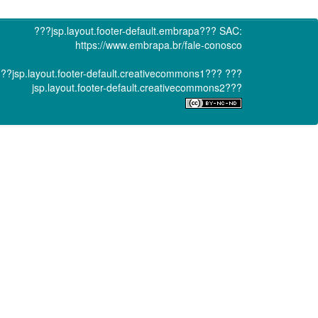
???jsp.layout.footer-default.embrapa???
SAC:
https://www.embrapa.br/fale-conosco
??jsp.layout.footer-default.creativecommons1???
???
jsp.layout.footer-default.creativecommons2???