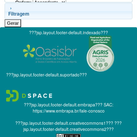
Ordem:
Filtragem
???jsp.layout.footer-default.indexado???
???jsp.layout.footer-default.suportado???
???jsp.layout.footer-default.embrapa???
SAC:
https://www.embrapa.br/fale-conosco
???jsp.layout.footer-default.creativecommons1???
???
jsp.layout.footer-default.creativecommons2???