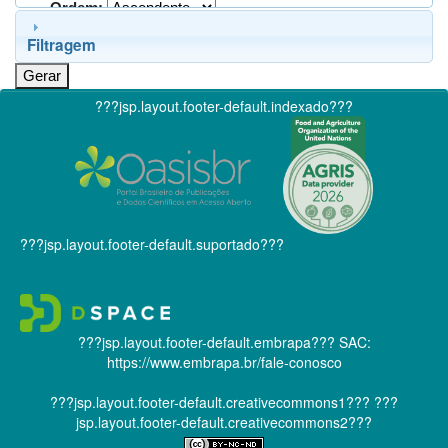
Ordem:
Filtragem
???jsp.layout.footer-default.indexado???
???jsp.layout.footer-default.suportado???
???jsp.layout.footer-default.embrapa???
SAC:
https://www.embrapa.br/fale-conosco
???jsp.layout.footer-default.creativecommons1???
???
jsp.layout.footer-default.creativecommons2???