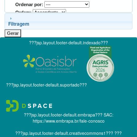
Ordenar por:
Ordem:
Filtragem
???jsp.layout.footer-default.indexado???
???jsp.layout.footer-default.suportado???
???jsp.layout.footer-default.embrapa???
SAC:
https://www.embrapa.br/fale-conosco
???jsp.layout.footer-default.creativecommons1???
???