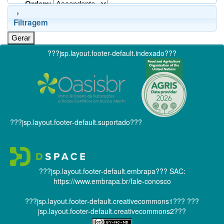
Ordem:
Filtragem
???jsp.layout.footer-default.indexado???
???jsp.layout.footer-default.suportado???
???jsp.layout.footer-default.embrapa???
SAC:
https://www.embrapa.br/fale-conosco
???jsp.layout.footer-default.creativecommons1???
???
jsp.layout.footer-default.creativecommons2???