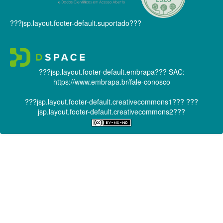
???jsp.layout.footer-default.suportado???
???jsp.layout.footer-default.embrapa???
SAC:
https://www.embrapa.br/fale-conosco
???jsp.layout.footer-default.creativecommons1???
???
jsp.layout.footer-default.creativecommons2???