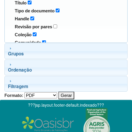
Título
Tipo de documento
Handle
Revisão por pares
Coleção
Comunidade
Grupos
Ordenação
Filtragem
Formato:
???jsp.layout.footer-default.indexado???