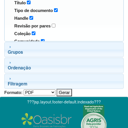
Título
Tipo de documento
Handle
Revisão por pares
Coleção
Comunidade
Grupos
Ordenação
Filtragem
Formato:
???jsp.layout.footer-default.indexado???