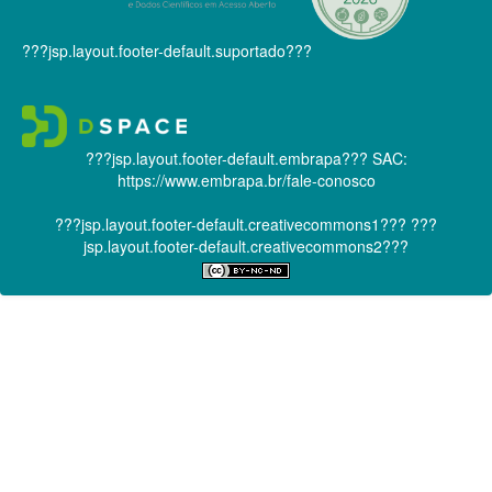
???jsp.layout.footer-default.suportado???
???jsp.layout.footer-default.embrapa???
SAC:
https://www.embrapa.br/fale-conosco
???jsp.layout.footer-default.creativecommons1???
???
jsp.layout.footer-default.creativecommons2???