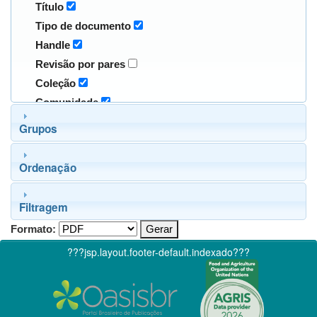
Título
Tipo de documento
Handle
Revisão por pares
Coleção
Comunidade
Grupos
Ordenação
Filtragem
Formato:
???jsp.layout.footer-default.indexado???