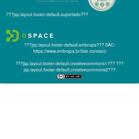
???jsp.layout.footer-default.suportado???
???jsp.layout.footer-default.embrapa???
SAC:
https://www.embrapa.br/fale-conosco
???jsp.layout.footer-default.creativecommons1???
???
jsp.layout.footer-default.creativecommons2???