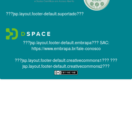
???jsp.layout.footer-default.suportado???
???jsp.layout.footer-default.embrapa???
SAC:
https://www.embrapa.br/fale-conosco
???jsp.layout.footer-default.creativecommons1???
???
jsp.layout.footer-default.creativecommons2???