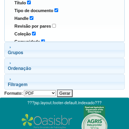
Título
Tipo de documento
Handle
Revisão por pares
Coleção
Comunidade
Grupos
Ordenação
Filtragem
Formato:
???jsp.layout.footer-default.indexado???