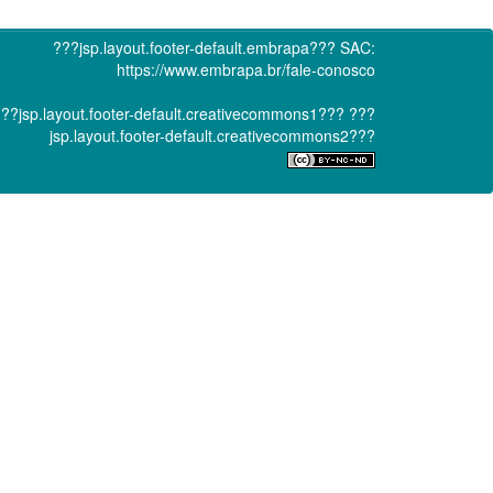
???jsp.layout.footer-default.embrapa???
SAC:
https://www.embrapa.br/fale-conosco
??jsp.layout.footer-default.creativecommons1???
???
jsp.layout.footer-default.creativecommons2???