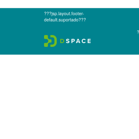
???jsp.layout.footer-
default.suportado???
?