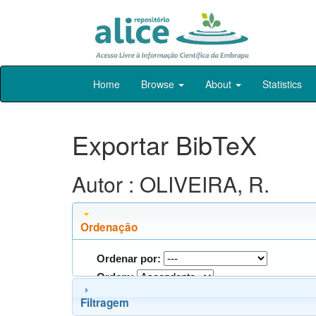
Skip
Home
Browse
About
Statistics
navigation
Exportar BibTeX
Autor : OLIVEIRA, R.
Ordenação
Ordenar por:
Ordem:
Filtragem