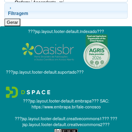
Ordem:
Filtragem
???jsp.layout.footer-default.indexado???
???jsp.layout.footer-default.suportado???
???jsp.layout.footer-default.embrapa???
SAC:
https://www.embrapa.br/fale-conosco
???jsp.layout.footer-default.creativecommons1???
???
jsp.layout.footer-default.creativecommons2???