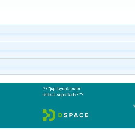
???jsp.layout.footer-
default.suportado???
?