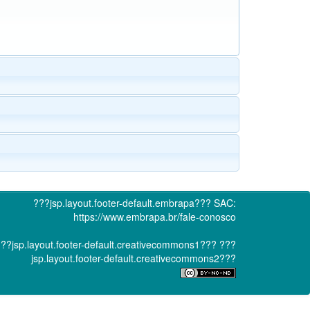
???jsp.layout.footer-default.embrapa???
SAC:
https://www.embrapa.br/fale-conosco
??jsp.layout.footer-default.creativecommons1???
???
jsp.layout.footer-default.creativecommons2???