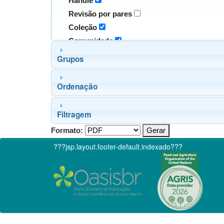
Handle
Revisão por pares
Coleção
Comunidade
Grupos
Ordenação
Filtragem
Formato:
???jsp.layout.footer-default.indexado???