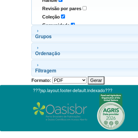
Handle
Revisão por pares
Coleção
Comunidade
Grupos
Ordenação
Filtragem
Formato:
???jsp.layout.footer-default.indexado???