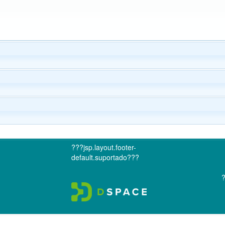
???jsp.layout.footer-
default.suportado???
?