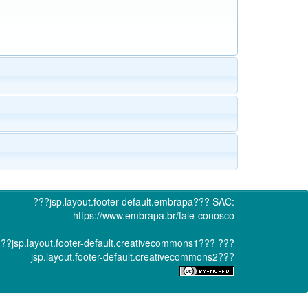
???jsp.layout.footer-default.embrapa???
SAC:
https://www.embrapa.br/fale-conosco
??jsp.layout.footer-default.creativecommons1???
???
jsp.layout.footer-default.creativecommons2???