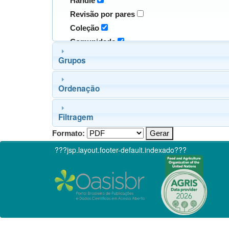
Handle
Revisão por pares
Coleção
Comunidade
Grupos
Ordenação
Filtragem
Formato:
???jsp.layout.footer-default.indexado???