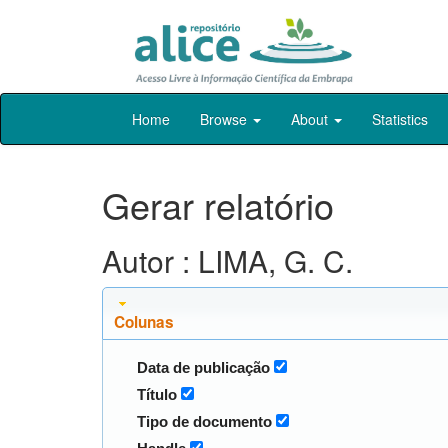
Skip
Home
Browse
About
Statistics
navigation
Gerar relatório
Autor : LIMA, G. C.
Colunas
Data de publicação
Título
Tipo de documento