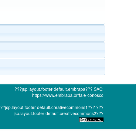
???jsp.layout.footer-default.embrapa???
SAC:
https://www.embrapa.br/fale-conosco
??jsp.layout.footer-default.creativecommons1???
???
jsp.layout.footer-default.creativecommons2???