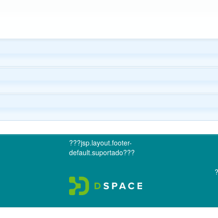
???jsp.layout.footer-
default.suportado???
?