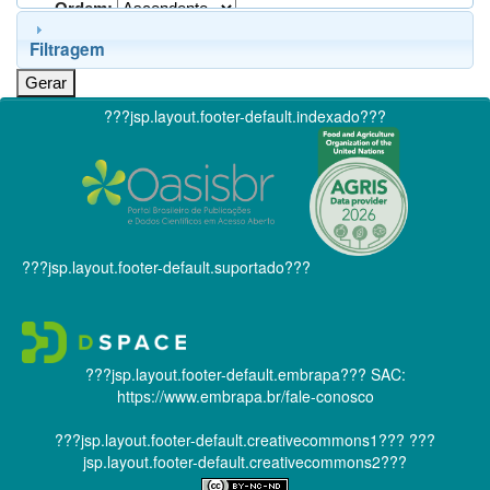
Ordem:
Filtragem
???jsp.layout.footer-default.indexado???
???jsp.layout.footer-default.suportado???
???jsp.layout.footer-default.embrapa???
SAC:
https://www.embrapa.br/fale-conosco
???jsp.layout.footer-default.creativecommons1???
???
jsp.layout.footer-default.creativecommons2???