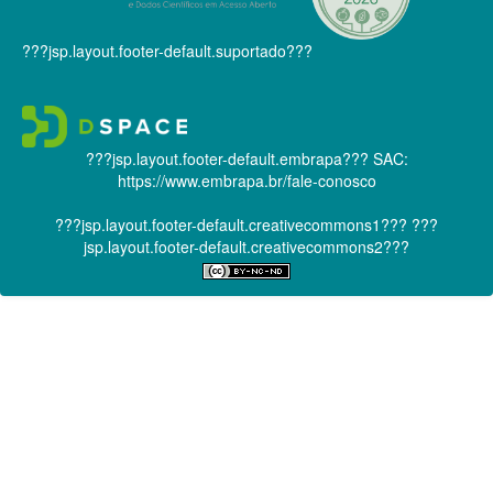
???jsp.layout.footer-default.suportado???
???jsp.layout.footer-default.embrapa???
SAC:
https://www.embrapa.br/fale-conosco
???jsp.layout.footer-default.creativecommons1???
???
jsp.layout.footer-default.creativecommons2???