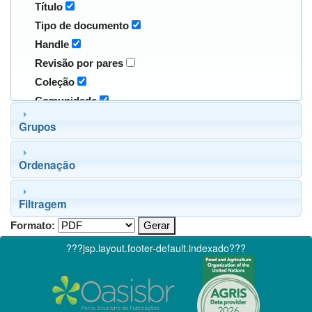
Título
Tipo de documento
Handle
Revisão por pares
Coleção
Comunidade
Grupos
Ordenação
Filtragem
Formato:
???jsp.layout.footer-default.indexado???