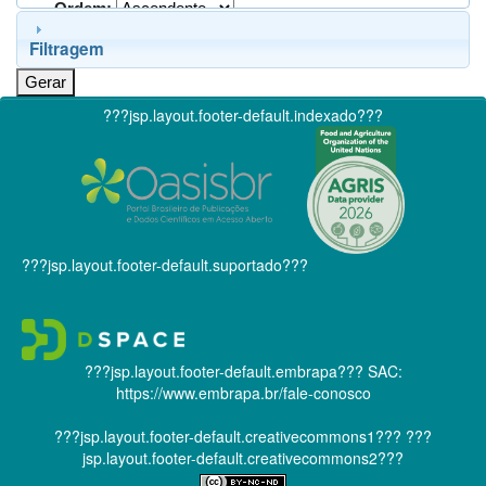
Ordem:
Filtragem
???jsp.layout.footer-default.indexado???
???jsp.layout.footer-default.suportado???
???jsp.layout.footer-default.embrapa???
SAC:
https://www.embrapa.br/fale-conosco
???jsp.layout.footer-default.creativecommons1???
???
jsp.layout.footer-default.creativecommons2???