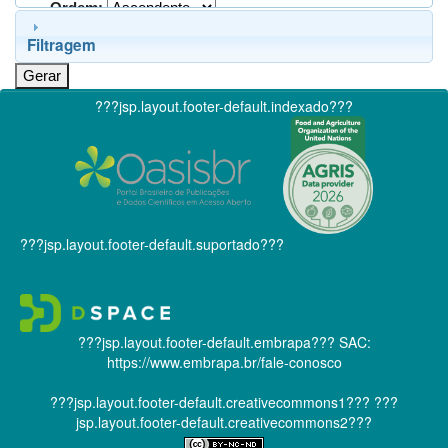
Ordem:
Filtragem
???jsp.layout.footer-default.indexado???
???jsp.layout.footer-default.suportado???
???jsp.layout.footer-default.embrapa???
SAC:
https://www.embrapa.br/fale-conosco
???jsp.layout.footer-default.creativecommons1???
???
jsp.layout.footer-default.creativecommons2???