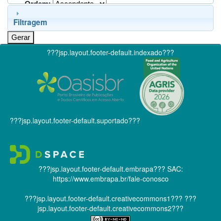
Ordem:
Filtragem
???jsp.layout.footer-default.indexado???
???jsp.layout.footer-default.suportado???
???jsp.layout.footer-default.embrapa???
SAC:
https://www.embrapa.br/fale-conosco
???jsp.layout.footer-default.creativecommons1???
???
jsp.layout.footer-default.creativecommons2???