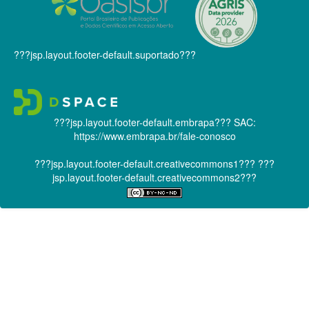
???jsp.layout.footer-default.suportado???
???jsp.layout.footer-default.embrapa???
SAC:
https://www.embrapa.br/fale-conosco
???jsp.layout.footer-default.creativecommons1???
???
jsp.layout.footer-default.creativecommons2???