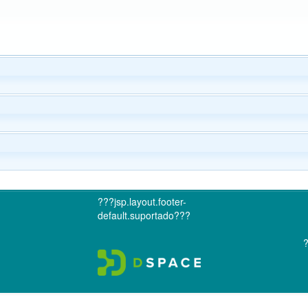
???jsp.layout.footer-
default.suportado???
?