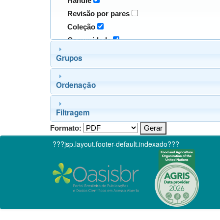
Handle
Revisão por pares
Coleção
Comunidade
Grupos
Ordenação
Filtragem
Formato:
???jsp.layout.footer-default.indexado???