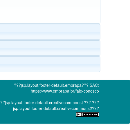
???jsp.layout.footer-default.embrapa???
SAC:
https://www.embrapa.br/fale-conosco
??jsp.layout.footer-default.creativecommons1???
???
jsp.layout.footer-default.creativecommons2???