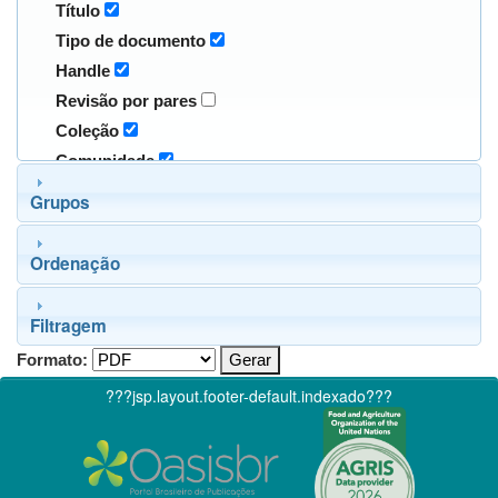
Título
Tipo de documento
Handle
Revisão por pares
Coleção
Comunidade
Grupos
Ordenação
Filtragem
Formato:
???jsp.layout.footer-default.indexado???