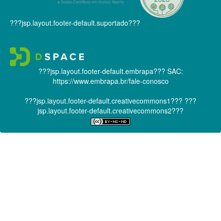
???jsp.layout.footer-default.suportado???
???jsp.layout.footer-default.embrapa???
SAC:
https://www.embrapa.br/fale-conosco
???jsp.layout.footer-default.creativecommons1???
???
jsp.layout.footer-default.creativecommons2???