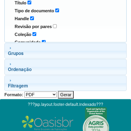
Título
Tipo de documento
Handle
Revisão por pares
Coleção
Comunidade
Grupos
Ordenação
Filtragem
Formato:
???jsp.layout.footer-default.indexado???