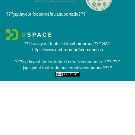
???jsp.layout.footer-default.suportado???
???jsp.layout.footer-default.embrapa???
SAC:
https://www.embrapa.br/fale-conosco
???jsp.layout.footer-default.creativecommons1???
???
jsp.layout.footer-default.creativecommons2???