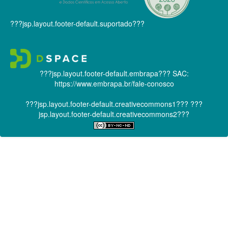
???jsp.layout.footer-default.suportado???
???jsp.layout.footer-default.embrapa???
SAC:
https://www.embrapa.br/fale-conosco
???jsp.layout.footer-default.creativecommons1???
???
jsp.layout.footer-default.creativecommons2???