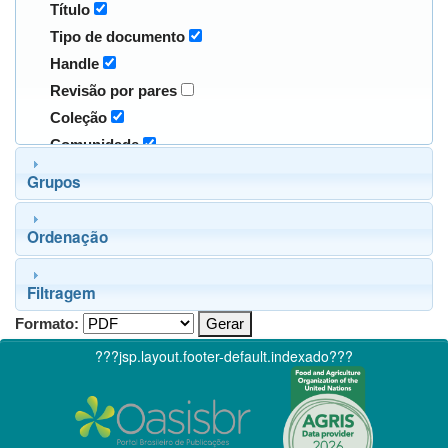
Título
Tipo de documento
Handle
Revisão por pares
Coleção
Comunidade
Grupos
Ordenação
Filtragem
Formato:
???jsp.layout.footer-default.indexado???