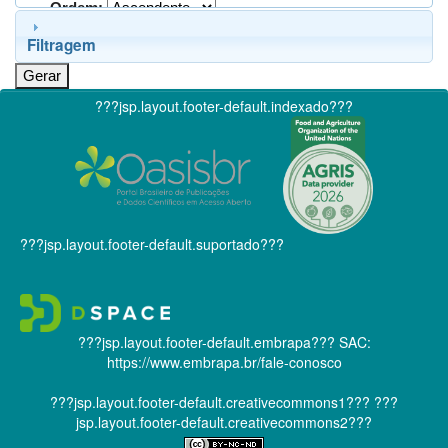
Ordem:
Filtragem
???jsp.layout.footer-default.indexado???
???jsp.layout.footer-default.suportado???
???jsp.layout.footer-default.embrapa???
SAC:
https://www.embrapa.br/fale-conosco
???jsp.layout.footer-default.creativecommons1???
???
jsp.layout.footer-default.creativecommons2???