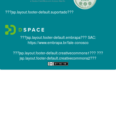
???jsp.layout.footer-default.suportado???
???jsp.layout.footer-default.embrapa???
SAC:
https://www.embrapa.br/fale-conosco
???jsp.layout.footer-default.creativecommons1???
???
jsp.layout.footer-default.creativecommons2???