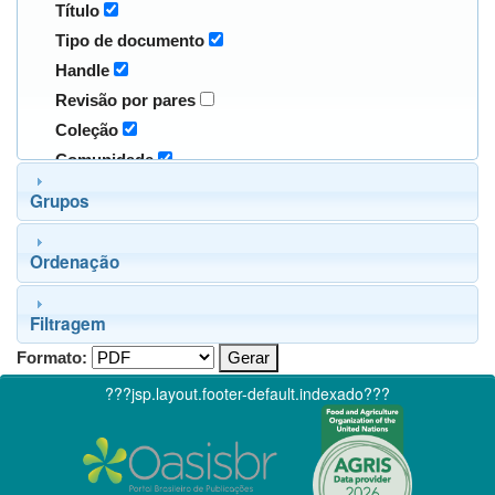
Título
Tipo de documento
Handle
Revisão por pares
Coleção
Comunidade
Grupos
Ordenação
Filtragem
Formato:
???jsp.layout.footer-default.indexado???