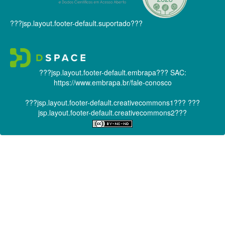
???jsp.layout.footer-default.suportado???
???jsp.layout.footer-default.embrapa???
SAC:
https://www.embrapa.br/fale-conosco
???jsp.layout.footer-default.creativecommons1???
???
jsp.layout.footer-default.creativecommons2???