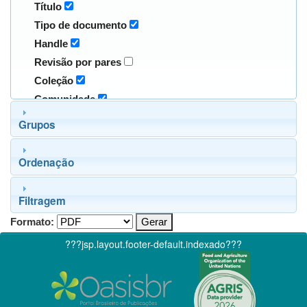
Título
Tipo de documento
Handle
Revisão por pares
Coleção
Comunidade
Grupos
Ordenação
Filtragem
Formato:
???jsp.layout.footer-default.indexado???