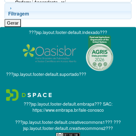
Ordem:
Filtragem
???jsp.layout.footer-default.indexado???
???jsp.layout.footer-default.suportado???
???jsp.layout.footer-default.embrapa???
SAC:
https://www.embrapa.br/fale-conosco
???jsp.layout.footer-default.creativecommons1???
???
jsp.layout.footer-default.creativecommons2???