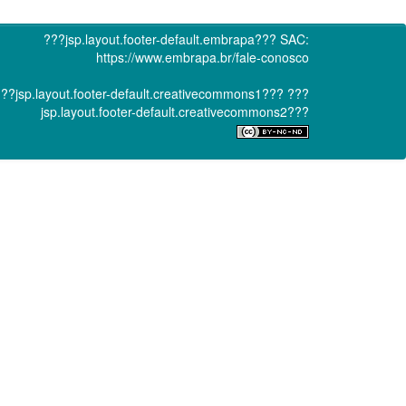
???jsp.layout.footer-default.embrapa???
SAC:
https://www.embrapa.br/fale-conosco
??jsp.layout.footer-default.creativecommons1???
???
jsp.layout.footer-default.creativecommons2???