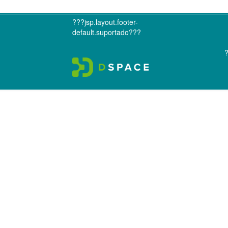
???jsp.layout.footer-
default.suportado???
?