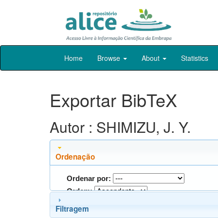
Skip
Home
Browse
About
Statistics
navigation
Exportar BibTeX
Autor : SHIMIZU, J. Y.
Ordenação
Ordenar por:
Ordem:
Filtragem