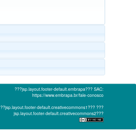
???jsp.layout.footer-default.embrapa???
SAC:
https://www.embrapa.br/fale-conosco
??jsp.layout.footer-default.creativecommons1???
???
jsp.layout.footer-default.creativecommons2???