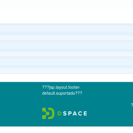
???jsp.layout.footer-
default.suportado???
?