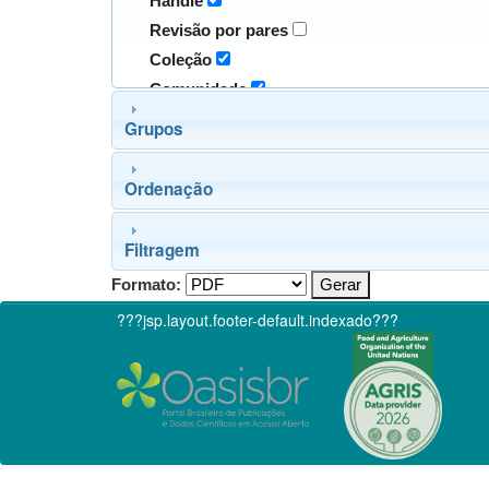
Handle
Revisão por pares
Coleção
Comunidade
Grupos
Ordenação
Filtragem
Formato:
???jsp.layout.footer-default.indexado???