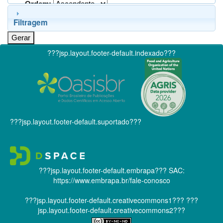
Ordem:
Filtragem
???jsp.layout.footer-default.indexado???
???jsp.layout.footer-default.suportado???
???jsp.layout.footer-default.embrapa???
SAC:
https://www.embrapa.br/fale-conosco
???jsp.layout.footer-default.creativecommons1???
???
jsp.layout.footer-default.creativecommons2???