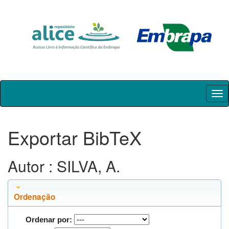
Skip
navigation
Exportar BibTeX
Autor : SILVA, A.
Ordenação
Ordenar por: