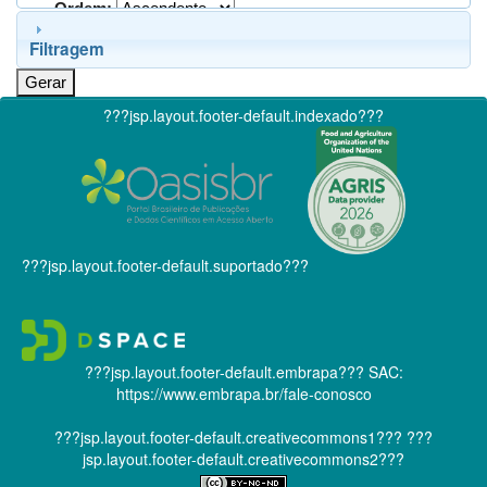
Ordem:
Filtragem
???jsp.layout.footer-default.indexado???
???jsp.layout.footer-default.suportado???
???jsp.layout.footer-default.embrapa???
SAC:
https://www.embrapa.br/fale-conosco
???jsp.layout.footer-default.creativecommons1???
???
jsp.layout.footer-default.creativecommons2???