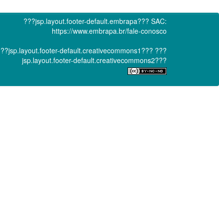
???jsp.layout.footer-default.embrapa???
SAC:
https://www.embrapa.br/fale-conosco
??jsp.layout.footer-default.creativecommons1???
???
jsp.layout.footer-default.creativecommons2???