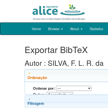
Skip
Home
Browse
About
Statistics
navigation
Exportar BibTeX
Autor : SILVA, F. L. R. da
Ordenação
Ordenar por:
Ordem:
Filtragem