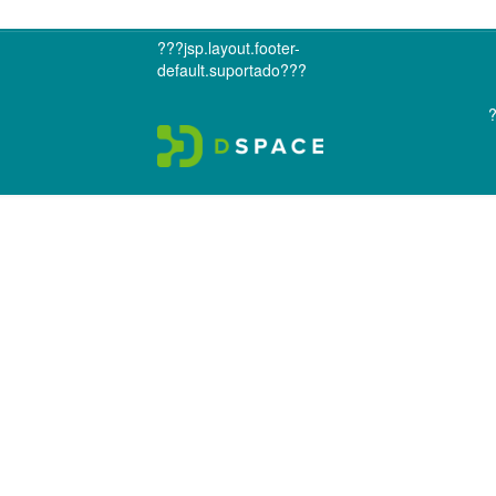
???jsp.layout.footer-
default.suportado???
?