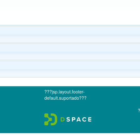
???jsp.layout.footer-
default.suportado???
?