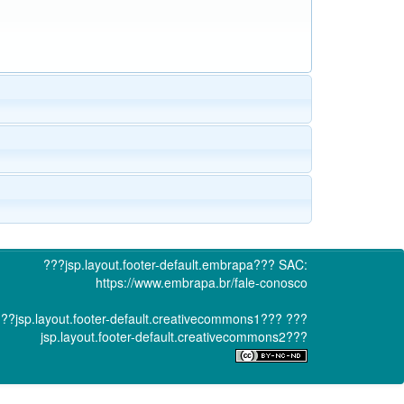
???jsp.layout.footer-default.embrapa???
SAC:
https://www.embrapa.br/fale-conosco
??jsp.layout.footer-default.creativecommons1???
???
jsp.layout.footer-default.creativecommons2???