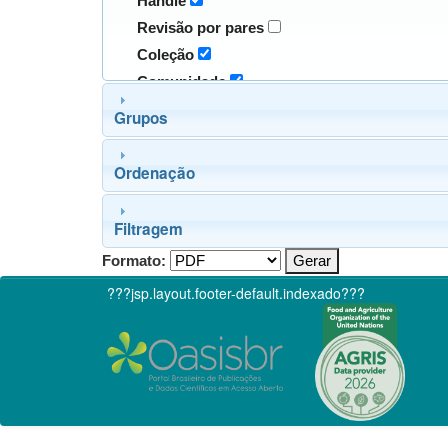
Handle
Revisão por pares
Coleção
Comunidade
Grupos
Ordenação
Filtragem
Formato:
???jsp.layout.footer-default.indexado???