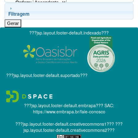
Ordem:
Filtragem
???jsp.layout.footer-default.indexado???
???jsp.layout.footer-default.suportado???
???jsp.layout.footer-default.embrapa???
SAC:
https://www.embrapa.br/fale-conosco
???jsp.layout.footer-default.creativecommons1???
???
jsp.layout.footer-default.creativecommons2???