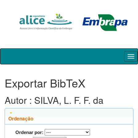
Skip
navigation
Exportar BibTeX
Autor : SILVA, L. F. F. da
Ordenação
Ordenar por: