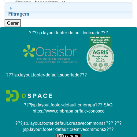
Ordem:
Filtragem
???jsp.layout.footer-default.indexado???
???jsp.layout.footer-default.suportado???
???jsp.layout.footer-default.embrapa???
SAC:
https://www.embrapa.br/fale-conosco
???jsp.layout.footer-default.creativecommons1???
???
jsp.layout.footer-default.creativecommons2???