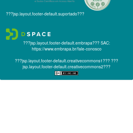
???jsp.layout.footer-default.suportado???
???jsp.layout.footer-default.embrapa???
SAC:
https://www.embrapa.br/fale-conosco
???jsp.layout.footer-default.creativecommons1???
???
jsp.layout.footer-default.creativecommons2???