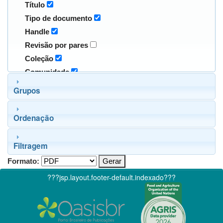
Título
Tipo de documento
Handle
Revisão por pares
Coleção
Comunidade
Grupos
Ordenação
Filtragem
Formato:
???jsp.layout.footer-default.indexado???