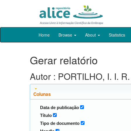
Skip
Home
Browse
About
Statistics
navigation
Gerar relatório
Autor : PORTILHO, I. I. R.
Colunas
Data de publicação
Título
Tipo de documento