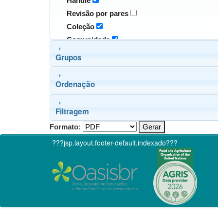
Handle
Revisão por pares
Coleção
Comunidade
Grupos
Ordenação
Filtragem
Formato:
???jsp.layout.footer-default.indexado???