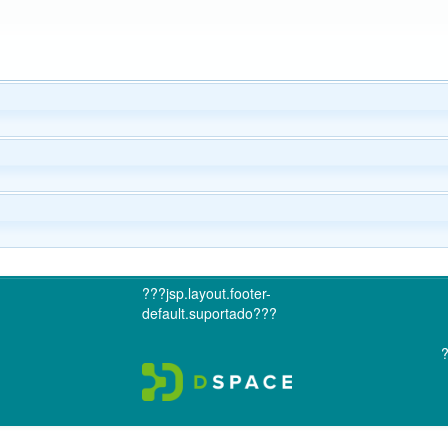
???jsp.layout.footer-
default.suportado???
?