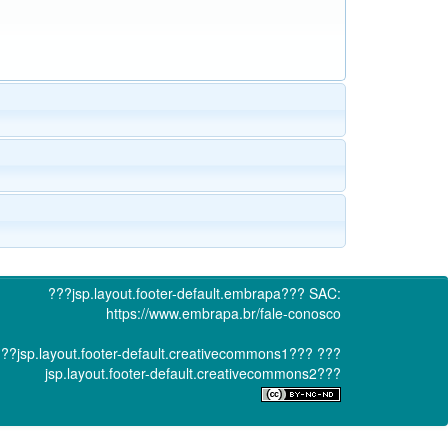
???jsp.layout.footer-default.embrapa???
SAC:
https://www.embrapa.br/fale-conosco
??jsp.layout.footer-default.creativecommons1???
???
jsp.layout.footer-default.creativecommons2???