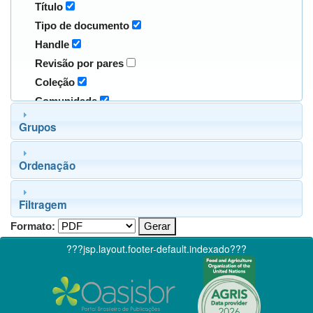
Título
Tipo de documento
Handle
Revisão por pares
Coleção
Comunidade
Grupos
Ordenação
Filtragem
Formato:
???jsp.layout.footer-default.indexado???