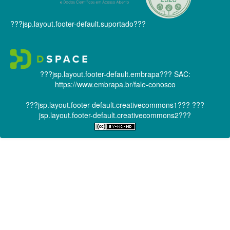
???jsp.layout.footer-default.suportado???
???jsp.layout.footer-default.embrapa???
SAC:
https://www.embrapa.br/fale-conosco
???jsp.layout.footer-default.creativecommons1???
???
jsp.layout.footer-default.creativecommons2???