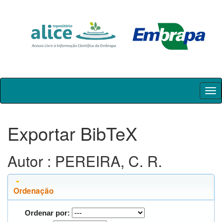
Skip
navigation
Exportar BibTeX
Autor : PEREIRA, C. R.
Ordenação
Ordenar por: