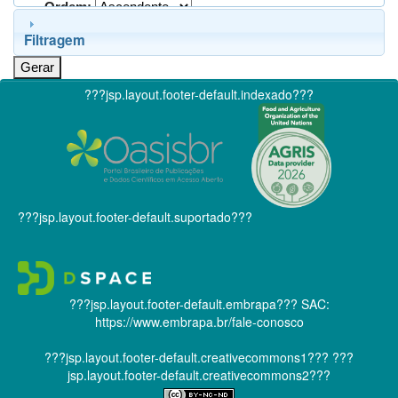
Ordem:
Filtragem
???jsp.layout.footer-default.indexado???
???jsp.layout.footer-default.suportado???
???jsp.layout.footer-default.embrapa???
SAC:
https://www.embrapa.br/fale-conosco
???jsp.layout.footer-default.creativecommons1???
???
jsp.layout.footer-default.creativecommons2???