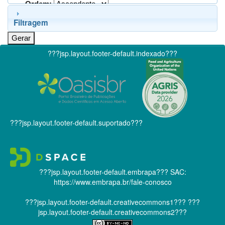
Ordem:
Filtragem
???jsp.layout.footer-default.indexado???
???jsp.layout.footer-default.suportado???
???jsp.layout.footer-default.embrapa???
SAC:
https://www.embrapa.br/fale-conosco
???jsp.layout.footer-default.creativecommons1???
???
jsp.layout.footer-default.creativecommons2???