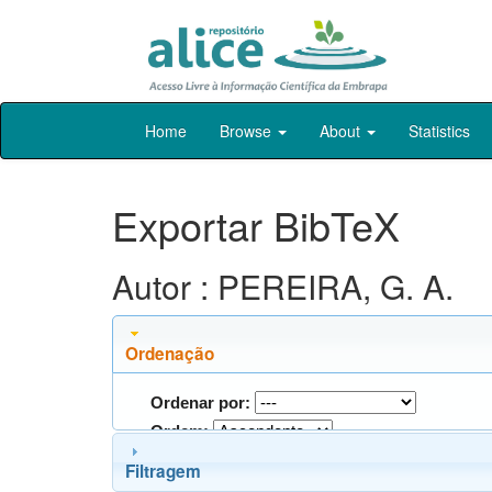
Skip
Home
Browse
About
Statistics
navigation
Exportar BibTeX
Autor : PEREIRA, G. A.
Ordenação
Ordenar por:
Ordem:
Filtragem