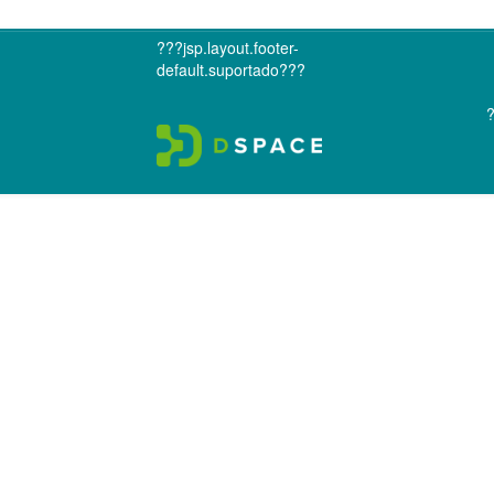
???jsp.layout.footer-
default.suportado???
?