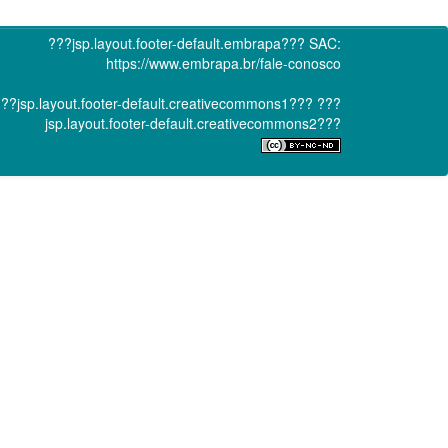
???jsp.layout.footer-default.embrapa???
SAC:
https://www.embrapa.br/fale-conosco
??jsp.layout.footer-default.creativecommons1???
???
jsp.layout.footer-default.creativecommons2???