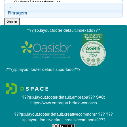
Ordem:
Filtragem
???jsp.layout.footer-default.indexado???
???jsp.layout.footer-default.suportado???
???jsp.layout.footer-default.embrapa???
SAC:
https://www.embrapa.br/fale-conosco
???jsp.layout.footer-default.creativecommons1???
???
jsp.layout.footer-default.creativecommons2???