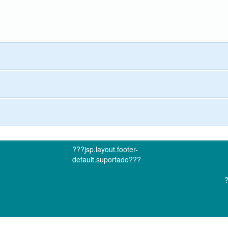
???jsp.layout.footer-
default.suportado???
?