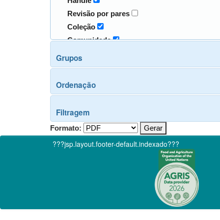
Handle
Revisão por pares
Coleção
Comunidade
Grupos
Ordenação
Filtragem
Formato:
???jsp.layout.footer-default.indexado???