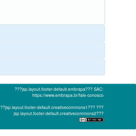
???jsp.layout.footer-default.embrapa???
SAC:
https://www.embrapa.br/fale-conosco
??jsp.layout.footer-default.creativecommons1???
???
jsp.layout.footer-default.creativecommons2???